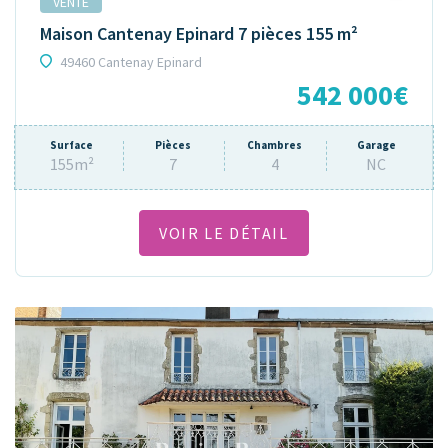
VENTE
Maison Cantenay Epinard 7 pièces 155 m²
49460 Cantenay Epinard
542 000€
Surface
Pièces
Chambres
Garage
155m²
7
4
NC
VOIR LE DÉTAIL