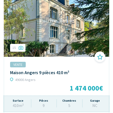
15
VENTE
Maison Angers 9 pièces 410 m²
49000 Angers
1 474 000€
Surface
Pièces
Chambres
Garage
410m²
9
5
NC