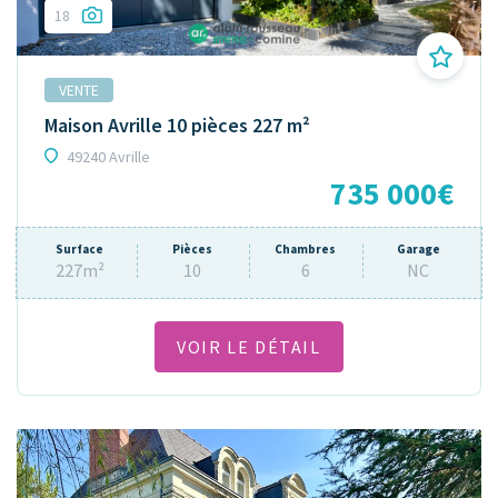
18
VENTE
Maison Avrille 10 pièces 227 m²
49240 Avrille
735 000€
Surface
Pièces
Chambres
Garage
227m²
10
6
NC
VOIR LE DÉTAIL