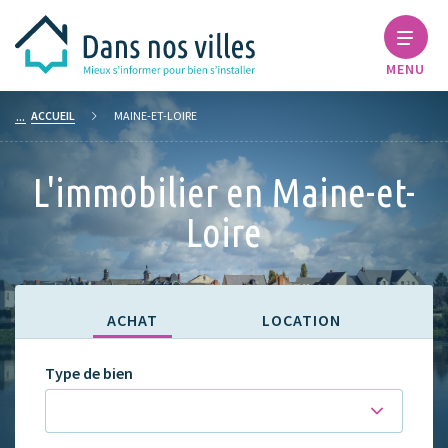
MENU
ACCUEIL
MAINE-ET-LOIRE
L'immobilier en Maine-et-
Loire
ACHAT
LOCATION
Type de bien