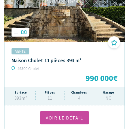
11
VENTE
Maison Cholet 11 pièces 393 m²
49300 Cholet
990 000€
Surface
Pièces
Chambres
Garage
393m²
11
4
NC
VOIR LE DÉTAIL