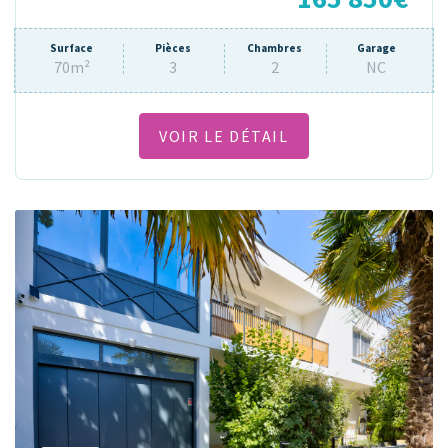
Surface
Pièces
Chambres
Garage
70m²
3
2
NC
VOIR LE DÉTAIL