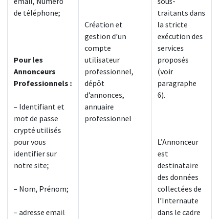
email, Numéro
sous-
de téléphone;
traitants dans
Création et
la stricte
gestion d’un
exécution des
compte
services
Pour les
utilisateur
proposés
Annonceurs
professionnel,
(voir
Professionnels :
dépôt
paragraphe
d’annonces,
6).
– Identifiant et
annuaire
mot de passe
professionnel
crypté utilisés
pour vous
L’Annonceur
identifier sur
est
notre site;
destinataire
des données
– Nom, Prénom;
collectées de
l’Internaute
– adresse email
dans le cadre