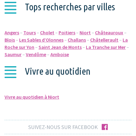
Tops recherches par villes
Angers
–
Tours
–
Cholet
–
Poitiers
–
Niort
–
Châteauroux
–
Blois
–
Les Sables d’Olonnes
–
Challans
–
Châtellerault
–
La
Roche sur Yon
–
Saint Jean de Monts
–
La Tranche sur Mer
–
Saumur
–
Vendôme
–
Amboise
Vivre au quotidien
Vivre au quotidien à Niort
facebook
SUIVEZ-NOUS SUR FACEBOOK