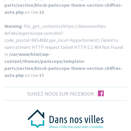
parts/section/block-periscope-theme-section-chiffres-
auto.php
on line
13
Warning
: file_get_contents(https://dansnosvilles-
dvf.dev.byperiscope.com/dnv?
code_postal=86540&type_local=Appartement): Failed to
open stream: HTTP request failed! HTTP/1.1 404 Not Found
in
/var/www/html/wp-
content/themes/periscope/template-
parts/section/block-periscope-theme-section-chiffres-
auto.php
on line
17
facebook
SUIVEZ-NOUS SUR FACEBOOK