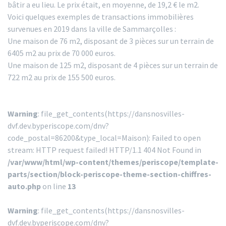
bâtir a eu lieu. Le prix était, en moyenne, de 19,2 € le m2.
Voici quelques exemples de transactions immobilières
survenues en 2019 dans la ville de Sammarçolles :
Une maison de 76 m2, disposant de 3 pièces sur un terrain de
6405 m2 au prix de 70 000 euros.
Une maison de 125 m2, disposant de 4 pièces sur un terrain de
722 m2 au prix de 155 500 euros.
Warning
: file_get_contents(https://dansnosvilles-
dvf.dev.byperiscope.com/dnv?
code_postal=86200&type_local=Maison): Failed to open
stream: HTTP request failed! HTTP/1.1 404 Not Found in
/var/www/html/wp-content/themes/periscope/template-
parts/section/block-periscope-theme-section-chiffres-
auto.php
on line
13
Warning
: file_get_contents(https://dansnosvilles-
dvf.dev.byperiscope.com/dnv?