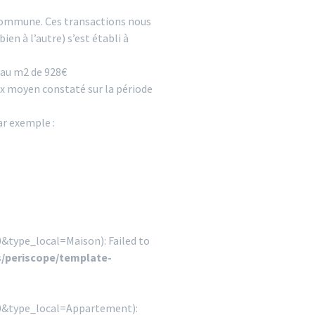
 commune. Ces transactions nous
en à l’autre) s’est établi à
x au m2 de 928€
rix moyen constaté sur la période
ar exemple :
&type_local=Maison): Failed to
/periscope/template-
00&type_local=Appartement):