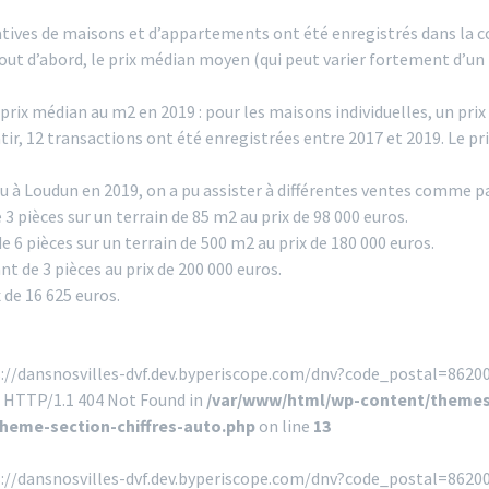
catives de maisons et d’appartements ont été enregistrés dans la
t d’abord, le prix médian moyen (qui peut varier fortement d’un bi
prix médian au m2 en 2019 : pour les maisons individuelles, un pri
âtir, 12 transactions ont été enregistrées entre 2017 et 2019. Le p
eu à Loudun en 2019, on a pu assister à différentes ventes comme p
 pièces sur un terrain de 85 m2 au prix de 98 000 euros.
 6 pièces sur un terrain de 500 m2 au prix de 180 000 euros.
 de 3 pièces au prix de 200 000 euros.
 de 16 625 euros.
s://dansnosvilles-dvf.dev.byperiscope.com/dnv?code_postal=86200
! HTTP/1.1 404 Not Found in
/var/www/html/wp-content/themes
theme-section-chiffres-auto.php
on line
13
s://dansnosvilles-dvf.dev.byperiscope.com/dnv?code_postal=862