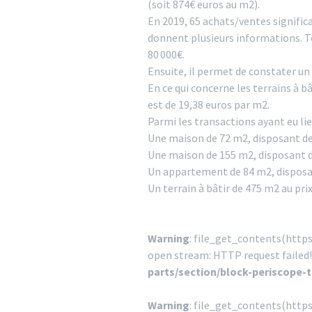
(soit 874€ euros au m2).
En 2019, 65 achats/ventes signifi
donnent plusieurs informations. Tou
80 000€.
Ensuite, il permet de constater un 
En ce qui concerne les terrains à b
est de 19,38 euros par m2.
Parmi les transactions ayant eu li
Une maison de 72 m2, disposant de 3
Une maison de 155 m2, disposant de
Un appartement de 84 m2, disposant
Un terrain à bâtir de 475 m2 au prix
Warning
: file_get_contents(http
open stream: HTTP request failed
parts/section/block-periscope-
Warning
: file_get_contents(http