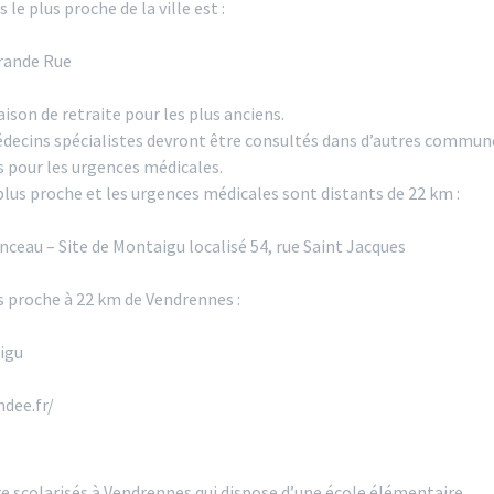
le plus proche de la ville est :
rande Rue
son de retraite pour les plus anciens.
édecins spécialistes devront être consultés dans d’autres commune
s pour les urgences médicales.
plus proche et les urgences médicales sont distants de 22 km :
ceau – Site de Montaigu localisé 54, rue Saint Jacques
s proche à 22 km de Vendrennes :
aigu
ndee.fr/
re scolarisés à Vendrennes qui dispose d’une école élémentaire.