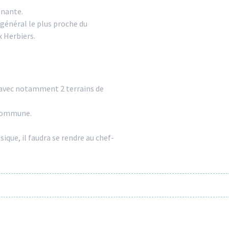
inante.
général le plus proche du
x Herbiers.
t avec notamment 2 terrains de
 commune.
que, il faudra se rendre au chef-