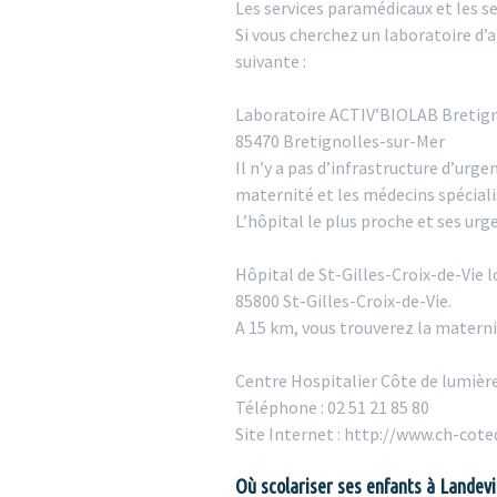
Les services paramédicaux et les se
Si vous cherchez un laboratoire d’a
suivante :
Laboratoire ACTIV’BIOLAB Bretign
85470 Bretignolles-sur-Mer
Il n’y a pas d’infrastructure d’urg
maternité et les médecins spécial
L’hôpital le plus proche et ses urg
Hôpital de St-Gilles-Croix-de-Vie l
85800 St-Gilles-Croix-de-Vie.
A 15 km, vous trouverez la maternit
Centre Hospitalier Côte de lumièr
Téléphone : 02 51 21 85 80
Site Internet : http://www.ch-cote
Où scolariser ses enfants à Landevie