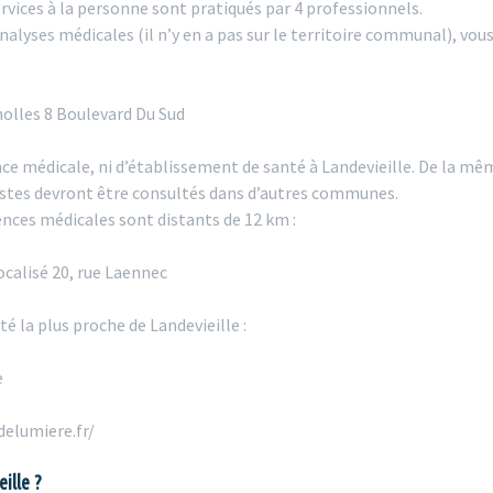
rvices à la personne sont pratiqués par 4 professionnels.
nalyses médicales (il n’y en a pas sur le territoire communal), vous
olles 8 Boulevard Du Sud
ence médicale, ni d’établissement de santé à Landevieille. De la mê
istes devront être consultés dans d’autres communes.
ences médicales sont distants de 12 km :
ocalisé 20, rue Laennec
é la plus proche de Landevieille :
e
delumiere.fr/
ille ?