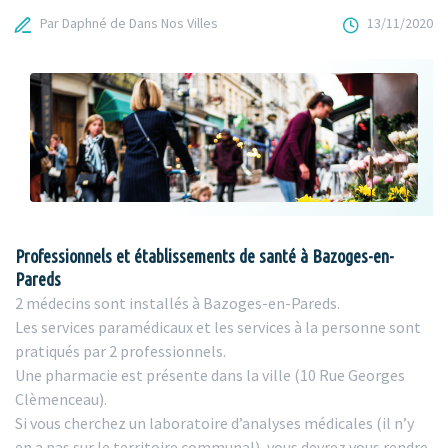
Par Daphné de Dans Nos Villes
13/11/2020
Professionnels et établissements de santé à Bazoges-en-
Pareds
2 médecins sont installés à Bazoges-en-Pareds.
Les services paramédicaux et les services à la personne sont
pratiqués par 2 professionnels.
Une pharmacie est présente dans la ville (10 Rue Georges
Clèmenceau).
Si vous cherchez un laboratoire d’analyses médicales (il n’y
en a pas sur le territoire communal), vous devrez vous rendre