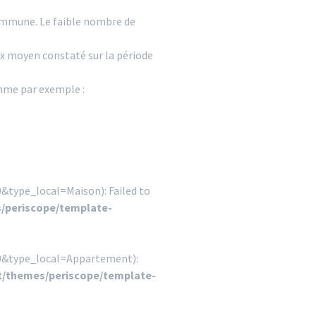
commune. Le faible nombre de
rix moyen constaté sur la période
omme par exemple :
&type_local=Maison): Failed to
/periscope/template-
10&type_local=Appartement):
/themes/periscope/template-