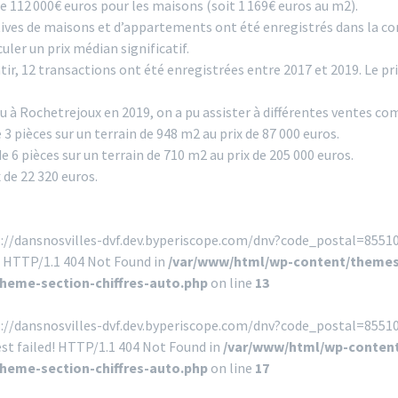
e 112 000€ euros pour les maisons (soit 1 169€ euros au m2).
atives de maisons et d’appartements ont été enregistrés dans la 
ler un prix médian significatif.
âtir, 12 transactions ont été enregistrées entre 2017 et 2019. Le p
eu à Rochetrejoux en 2019, on a pu assister à différentes ventes c
 pièces sur un terrain de 948 m2 au prix de 87 000 euros.
 6 pièces sur un terrain de 710 m2 au prix de 205 000 euros.
 de 22 320 euros.
s://dansnosvilles-dvf.dev.byperiscope.com/dnv?code_postal=85510
! HTTP/1.1 404 Not Found in
/var/www/html/wp-content/themes
theme-section-chiffres-auto.php
on line
13
s://dansnosvilles-dvf.dev.byperiscope.com/dnv?code_postal=855
st failed! HTTP/1.1 404 Not Found in
/var/www/html/wp-content
theme-section-chiffres-auto.php
on line
17