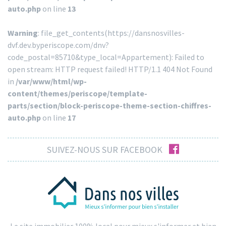
auto.php
on line
13
Warning
: file_get_contents(https://dansnosvilles-
dvf.dev.byperiscope.com/dnv?
code_postal=85710&type_local=Appartement): Failed to
open stream: HTTP request failed! HTTP/1.1 404 Not Found
in
/var/www/html/wp-
content/themes/periscope/template-
parts/section/block-periscope-theme-section-chiffres-
auto.php
on line
17
facebook
SUIVEZ-NOUS SUR FACEBOOK
Le site immobilier 100% local pour mieux s'informer et bien