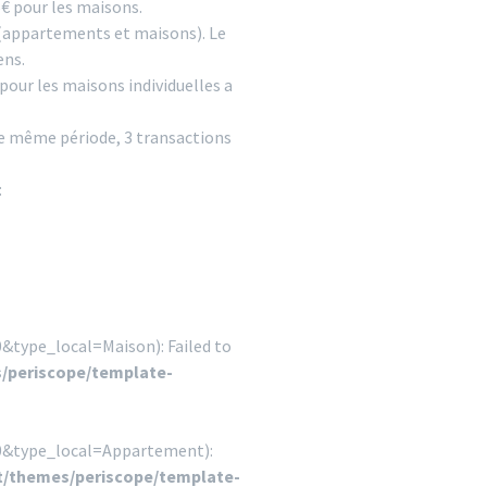
5€ pour les maisons.
s (appartements et maisons). Le
ens.
 pour les maisons individuelles a
ette même période, 3 transactions
:
&type_local=Maison): Failed to
/periscope/template-
50&type_local=Appartement):
/themes/periscope/template-