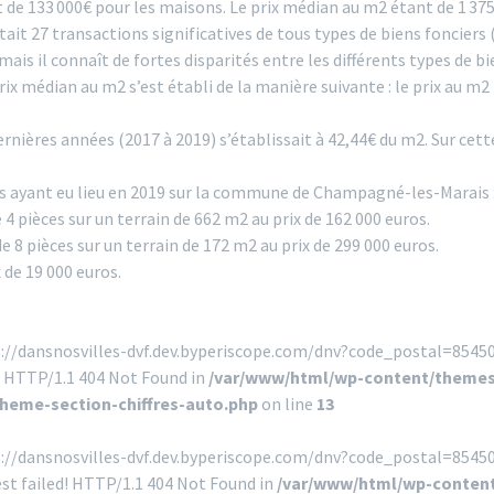
t de 133 000€ pour les maisons. Le prix médian au m2 étant de 1 37
ait 27 transactions significatives de tous types de biens foncier
mais il connaît de fortes disparités entre les différents types de bi
prix médian au m2 s’est établi de la manière suivante : le prix au m2
3 dernières années (2017 à 2019) s’établissait à 42,44€ du m2. Sur c
 ayant eu lieu en 2019 sur la commune de Champagné-les-Marais 
 pièces sur un terrain de 662 m2 au prix de 162 000 euros.
 8 pièces sur un terrain de 172 m2 au prix de 299 000 euros.
 de 19 000 euros.
s://dansnosvilles-dvf.dev.byperiscope.com/dnv?code_postal=85450
! HTTP/1.1 404 Not Found in
/var/www/html/wp-content/themes
theme-section-chiffres-auto.php
on line
13
s://dansnosvilles-dvf.dev.byperiscope.com/dnv?code_postal=854
st failed! HTTP/1.1 404 Not Found in
/var/www/html/wp-content