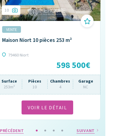
10
17
VENTE
VENTE
Maison Niort 10 pièces 253 m²
Maison Beug
m²
79460 Niort
79160 Beugn
598 500€
Surface
Pièces
Chambres
Garage
Surface
253m²
10
4
NC
80m²
VOIR LE DÉTAIL
PRÉCÉDENT
SUIVANT