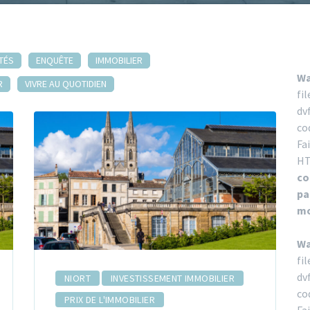
TÉS
ENQUÊTE
IMMOBILIER
Wa
R
VIVRE AU QUOTIDIEN
fi
dv
co
Fa
HT
co
pa
mo
Wa
fi
dv
NIORT
INVESTISSEMENT IMMOBILIER
co
PRIX DE L'IMMOBILIER