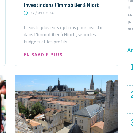
Fa
Investir dans l’immobilier à Niort
HT
27 / 09 / 2024
co
pa
Il existe plusieurs options pour investir
mo
dans l'immobilier à Niort., selon les
budgets et les profils.
Ar
EN SAVOIR PLUS