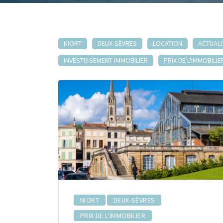
NIORT
DEUX-SÈVRES
LOCATION
ACTUALI
INVESTISSEMENT IMMOBILIER
PRIX DE L'IMMOBILIE
NIORT
DEUX-SÈVRES
PRIX DE L'IMMOBILIER