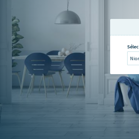
Sélec
Nio