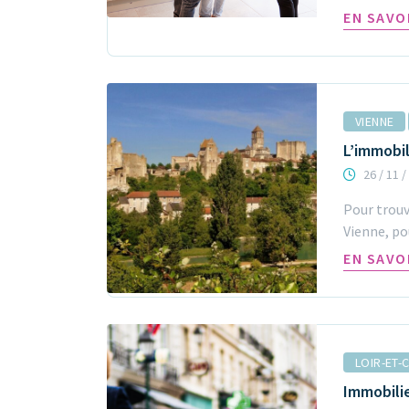
EN SAVO
VIENNE
L’immobil
26 / 11 /
Pour trouv
Vienne, po
EN SAVO
LOIR-ET-
Immobilie