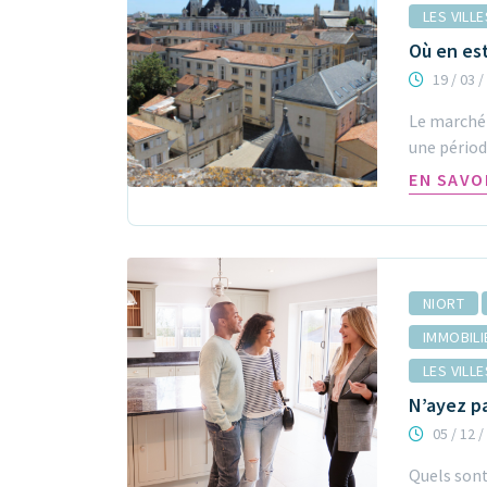
LES VILL
Où en est
19 / 03 /
Le marché
une périod
EN SAVO
NIORT
IMMOBILI
LES VILL
N’ayez pa
05 / 12 /
Quels sont