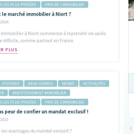
ES LES PLUS PRISÉES
PRIX DE L'IMMOBILIER
13
 le marché immobilier à Niort ?
 2024
VENTE
 immobilier à Niort commence à reprendre vie après
Maison Niort 352 m²
e difficile, comme partout en France.
IR PLUS
79000 Niort
220 000€
Surface
Pièces
Chambres
Garage
POITIERS
DEUX-SÈVRES
VIENNE
ACTUALITÉS
352m²
NC
NC
NC
ER
INVESTISSEMENT IMMOBILIER
ES LES PLUS PRISÉES
PRIX DE L'IMMOBILIER
VOIR LE DÉTAIL
s peur de confier un mandat exclusif !
 2023
 les avantages du mandat exclusif ?