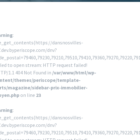
rning
:
le_get_contents(https://dansnosvilles-
f.dev.byperiscope.com/dnv?
de_postal=79460,79230,79210,79510,79410,79360,79270,79220,79
iled to open stream: HTTP request failed!
TP/1.1 404 Not Found in
/var/www/html/wp-
ntent/themes/periscope/template-
rts/magazine/sidebar-prix-immobilier-
yen.php
on line
23
rning
:
le_get_contents(https://dansnosvilles-
f.dev.byperiscope.com/dnv?
de_postal=79460,79230,79210,79510,79410,79360,79270,79220,79