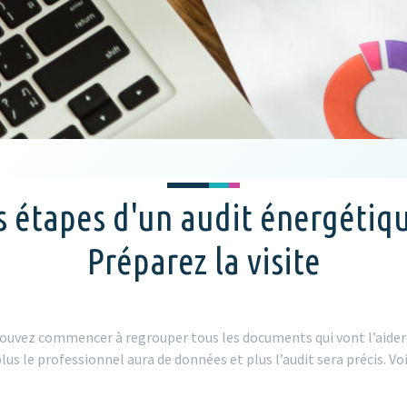
s étapes d'un audit énergétiqu
Préparez la visite
 pouvez commencer à regrouper tous les documents qui vont l’aider 
plus le professionnel aura de données et plus l’audit sera précis. 