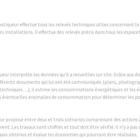
nostiqueur effectue tous les relevés techniques utiles concernant la
s installations. Il effectue des relevés précis dans tous les espac
ur interprète les données qu’il a recueillies sur site. Grâce aux don
ifférents documents qui lui ont été communiqués (plans, photograp
cs techniques…), il estime les consommations énergétiques et les ém
es éventuelles anomalies de consommation pour déterminer les poi
iteur propose entre deux et trois scénarios comprenant des actions
. Les travaux sont chiffrés et tout doit être vérifié. Il n’y a pas 
ques obtenus et évalue les économies qui pourront être réalisées.