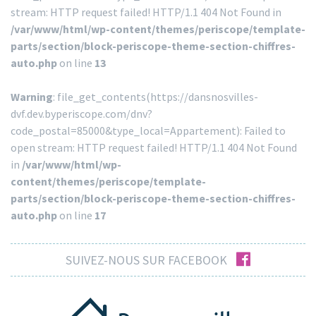
stream: HTTP request failed! HTTP/1.1 404 Not Found in
/var/www/html/wp-content/themes/periscope/template-
parts/section/block-periscope-theme-section-chiffres-
auto.php
on line
13
Warning
: file_get_contents(https://dansnosvilles-
dvf.dev.byperiscope.com/dnv?
code_postal=85000&type_local=Appartement): Failed to
open stream: HTTP request failed! HTTP/1.1 404 Not Found
in
/var/www/html/wp-
content/themes/periscope/template-
parts/section/block-periscope-theme-section-chiffres-
auto.php
on line
17
facebook
SUIVEZ-NOUS SUR FACEBOOK