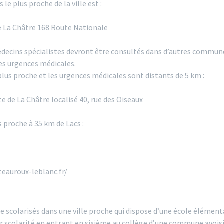
le plus proche de la ville est :
 La Châtre 168 Route Nationale
édecins spécialistes devront être consultés dans d’autres commune
les urgences médicales.
plus proche et les urgences médicales sont distants de 5 km :
e de La Châtre localisé 40, rue des Oiseaux
 proche à 35 km de Lacs :
teauroux-leblanc.fr/
e scolarisés dans une ville proche qui dispose d’une école élément
ur scolarité en entrant en sixième au collège d’une commune avois