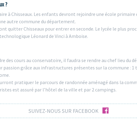
ux ?
aire à Chisseaux. Les enfants devront rejoindre une école primaire d
s une autre commune du département.
ront quitter Chisseaux pour entrer en seconde. Le lycée le plus pro
t technologique Léonard de Vinci à Amboise.
re des cours au conservatoire, il faudra se rendre au chef lieu du 
r passion grâce aux infrastructures présentes sur la commune : 1 te
rome.
ourront pratiquer le parcours de randonnée aménagé dans la comm
istes est assuré par l’hôtel de la ville et par 2 campings.
facebook
SUIVEZ-NOUS SUR FACEBOOK