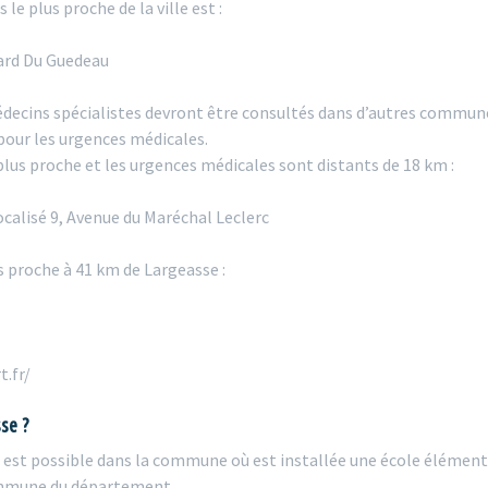
le plus proche de la ville est :
ard Du Guedeau
édecins spécialistes devront être consultés dans d’autres commune
pour les urgences médicales.
plus proche et les urgences médicales sont distants de 18 km :
calisé 9, Avenue du Maréchal Leclerc
s proche à 41 km de Largeasse :
t.fr/
sse ?
 est possible dans la commune où est installée une école élémenta
commune du département.