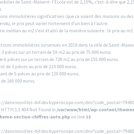
bilier de Saint-Maixent-l’École est de 2,15%, c’est-à-dire que 2,
e.
ons immobilières significatives (que ce soient des maisons ou de
endu, le prix peut varier fortement d’un bien à l’autre.
prix médian au m2 s’est établi de la manière suivante : le prix au m2
tions immobilières survenues en 2019 dans la ville de Saint-Maixen
 pièces sur un terrain de 59 m2 au prix de 75 000 euros.
 6 pièces sur un terrain de 728 m2 au prix de 155 000 euros.
 de 3 pièces au prix de 210 000 euros.
t de 5 pièces au prix de 120 000 euros.
 de 160 000 euros.
s://dansnosvilles-dvf.dev.byperiscope.com/dnv?code_postal=79400
! HTTP/1.1 404 Not Found in
/var/www/html/wp-content/themes
theme-section-chiffres-auto.php
on line
13
s://dansnosvilles-dvf.dev.byperiscope.com/dnv?code_postal=794