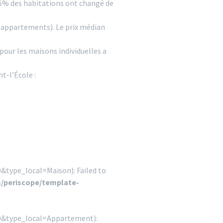
15% des habitations ont changé de
s appartements). Le prix médian
 pour les maisons individuelles a
t-l’École :
&type_local=Maison): Failed to
/periscope/template-
00&type_local=Appartement):