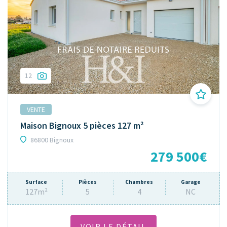
12
VENTE
Maison Bignoux 5 pièces 127 m²
86800 Bignoux
279 500€
Surface
Pièces
Chambres
Garage
127m²
5
4
NC
VOIR LE DÉTAIL