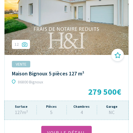
12
VENTE
Maison Bignoux 5 pièces 127 m²
86800 Bignoux
279 500€
Surface
Pièces
Chambres
Garage
127m²
5
4
NC
VOIR LE DÉTAIL