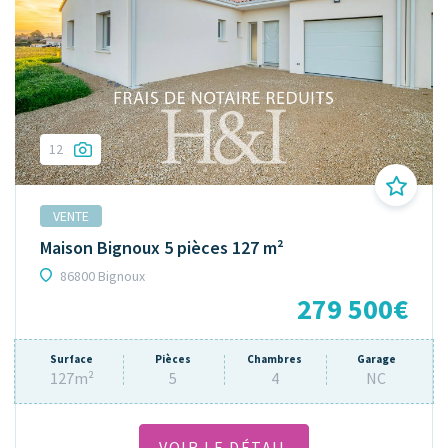
12
VENTE
Maison Bignoux 5 pièces 127 m²
86800 Bignoux
279 500€
Surface
Pièces
Chambres
Garage
127m²
5
4
NC
VOIR LE DÉTAIL