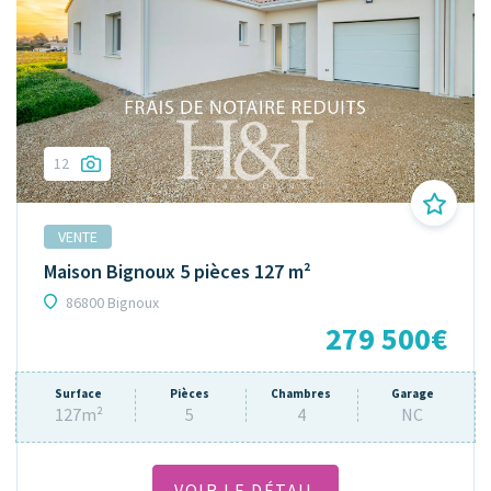
12
VENTE
Maison Bignoux 5 pièces 127 m²
86800 Bignoux
279 500€
Surface
Pièces
Chambres
Garage
127m²
5
4
NC
VOIR LE DÉTAIL