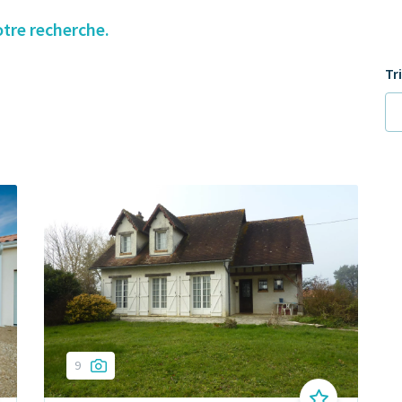
otre recherche.
Tr
9