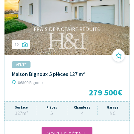
12
VENTE
Maison Bignoux 5 pièces 127 m²
86800 Bignoux
279 500€
Surface
Pièces
Chambres
Garage
127m²
5
4
NC
VOIR LE DÉTAIL