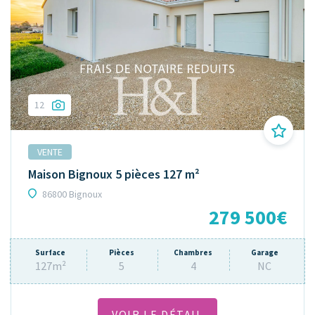
12
VENTE
Maison Bignoux 5 pièces 127 m²
86800 Bignoux
279 500€
Surface
Pièces
Chambres
Garage
127m²
5
4
NC
VOIR LE DÉTAIL