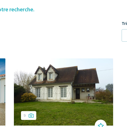
otre recherche.
Tr
9