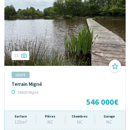
12
VENTE
Terrain Migné
36800 Migné
546 000€
Surface
Pièces
Chambres
Garage
115m²
NC
NC
NC