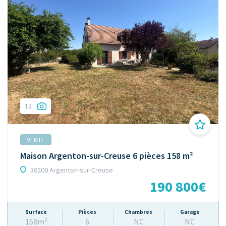
12
VENTE
Maison Argenton-sur-Creuse 6 pièces 158 m²
36200 Argenton-sur-Creuse
190 800€
Surface
Pièces
Chambres
Garage
158m²
6
NC
NC