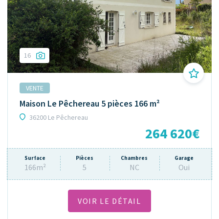
16
VENTE
Maison Le Pêchereau 5 pièces 166 m²
36200 Le Pêchereau
264 620€
Surface
Pièces
Chambres
Garage
166m²
5
NC
Oui
VOIR LE DÉTAIL