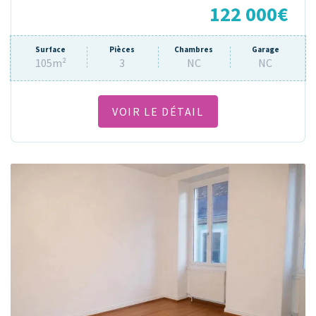
122 000€
Surface
Pièces
Chambres
Garage
105m²
3
NC
NC
VOIR LE DÉTAIL