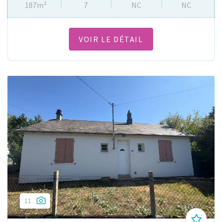
187m²
7
NC
NC
VOIR LE DÉTAIL
11