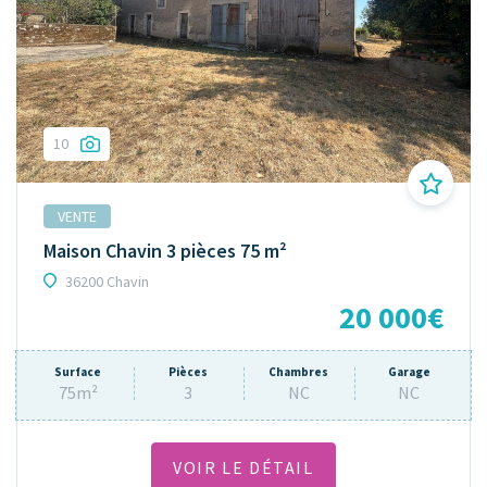
10
VENTE
Maison Chavin 3 pièces 75 m²
36200 Chavin
20 000€
Surface
Pièces
Chambres
Garage
75m²
3
NC
NC
VOIR LE DÉTAIL