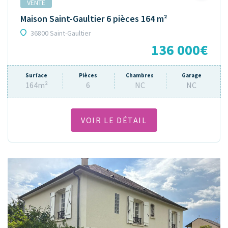
VENTE
Maison Saint-Gaultier 6 pièces 164 m²
36800 Saint-Gaultier
136 000€
Surface
Pièces
Chambres
Garage
164m²
6
NC
NC
VOIR LE DÉTAIL