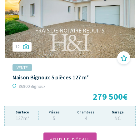
12
VENTE
Maison Bignoux 5 pièces 127 m²
86800 Bignoux
279 500€
Surface
Pièces
Chambres
Garage
127m²
5
4
NC
VOIR LE DÉTAIL