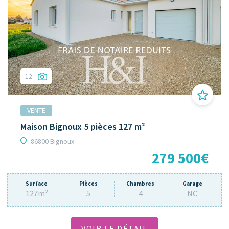
12
VENTE
Maison Bignoux 5 pièces 127 m²
86800 Bignoux
279 500€
Surface
Pièces
Chambres
Garage
127m²
5
4
NC
VOIR LE DÉTAIL