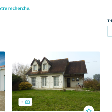
otre recherche.
Tr
9