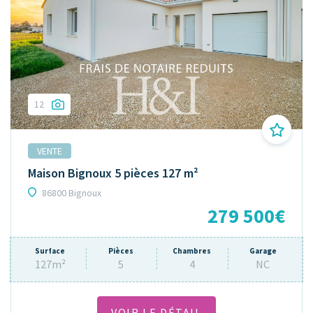
12
VENTE
Maison Bignoux 5 pièces 127 m²
86800 Bignoux
279 500€
Surface
Pièces
Chambres
Garage
127m²
5
4
NC
VOIR LE DÉTAIL