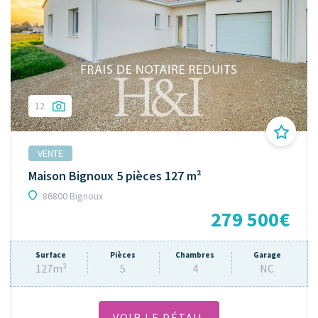
12
VENTE
Maison Bignoux 5 pièces 127 m²
86800 Bignoux
279 500€
Surface
Pièces
Chambres
Garage
127m²
5
4
NC
VOIR LE DÉTAIL