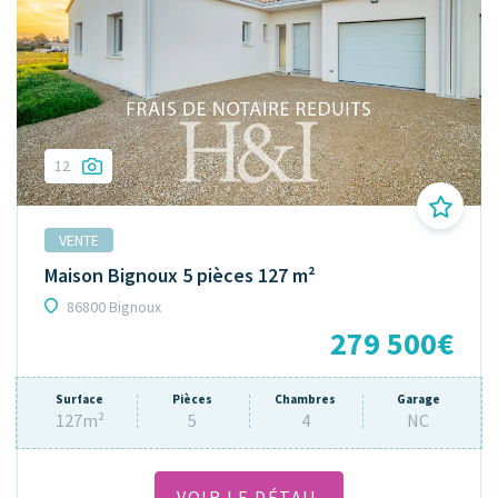
12
VENTE
Maison Bignoux 5 pièces 127 m²
86800 Bignoux
279 500€
Surface
Pièces
Chambres
Garage
127m²
5
4
NC
VOIR LE DÉTAIL