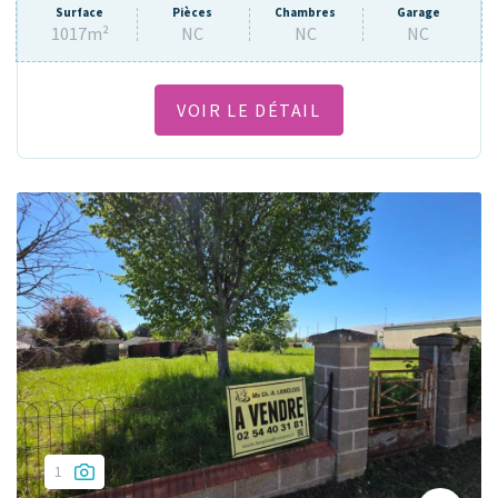
Surface
Pièces
Chambres
Garage
1017m²
NC
NC
NC
VOIR LE DÉTAIL
1