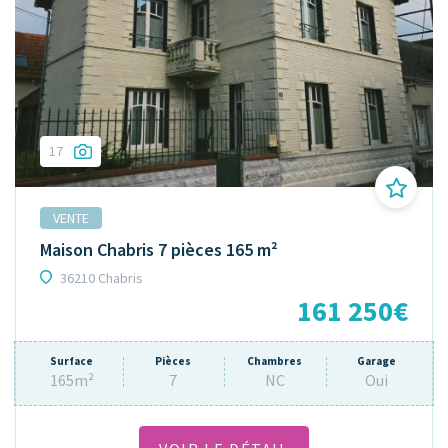
17
VENTE
Maison Chabris 7 pièces 165 m²
36210 Chabris
161 250€
Surface
Pièces
Chambres
Garage
165m²
7
NC
Oui