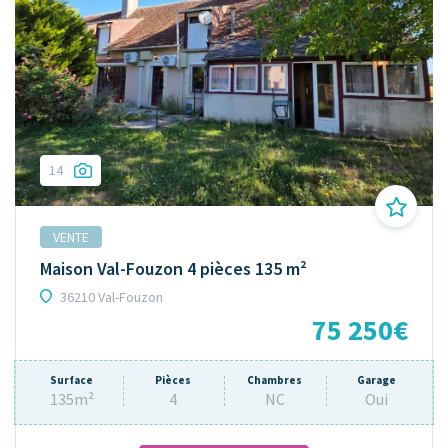
14
VENTE
Maison Val-Fouzon 4 pièces 135 m²
36210 Val-Fouzon
75 250€
Surface
Pièces
Chambres
Garage
135m²
4
NC
Oui