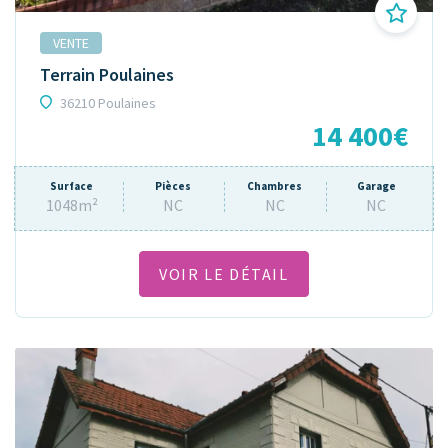
VENTE
Terrain Poulaines
36210 Poulaines
14 400€
Surface
Pièces
Chambres
Garage
1048m²
NC
NC
NC
VOIR LE DÉTAIL