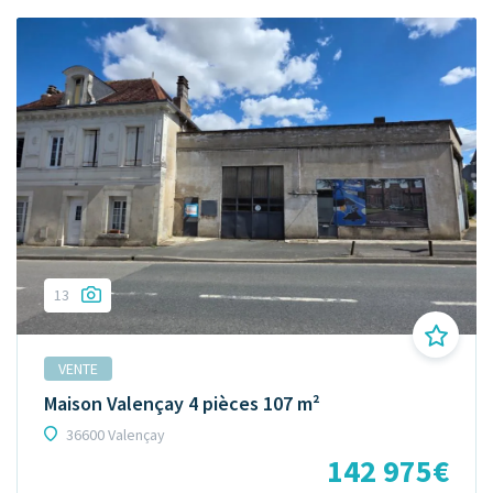
13
VENTE
Maison Valençay 4 pièces 107 m²
36600 Valençay
142 975€