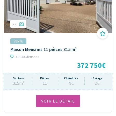
22
VENTE
Maison Meusnes 11 pièces 315 m²
41130 Meusnes
372 750€
Surface
Pièces
Chambres
Garage
315m²
11
NC
Oui
VOIR LE DÉTAIL