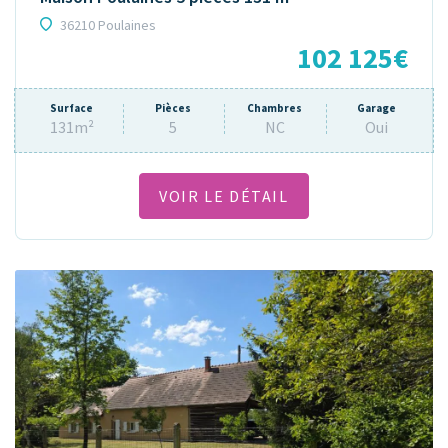
36210 Poulaines
102 125€
Surface
Pièces
Chambres
Garage
131m²
5
NC
Oui
VOIR LE DÉTAIL