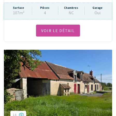
Surface
Pièces
Chambres
Garage
107m²
4
NC
Oui
VOIR LE DÉTAIL
14