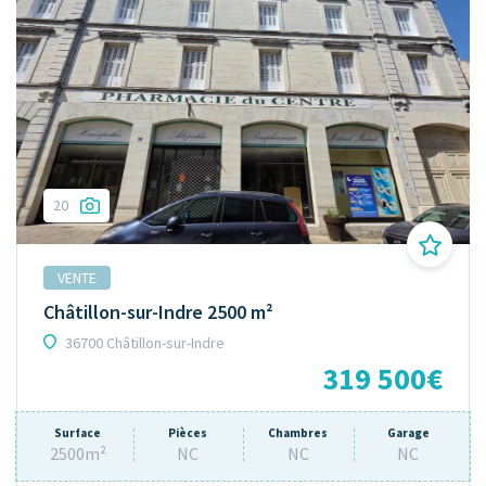
20
VENTE
Châtillon-sur-Indre 2500 m²
36700 Châtillon-sur-Indre
319 500€
Surface
Pièces
Chambres
Garage
2500m²
NC
NC
NC