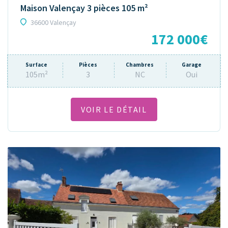
Maison Valençay 3 pièces 105 m²
36600 Valençay
172 000€
Surface
Pièces
Chambres
Garage
105m²
3
NC
Oui
VOIR LE DÉTAIL