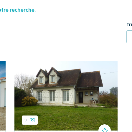
otre recherche.
Tr
9