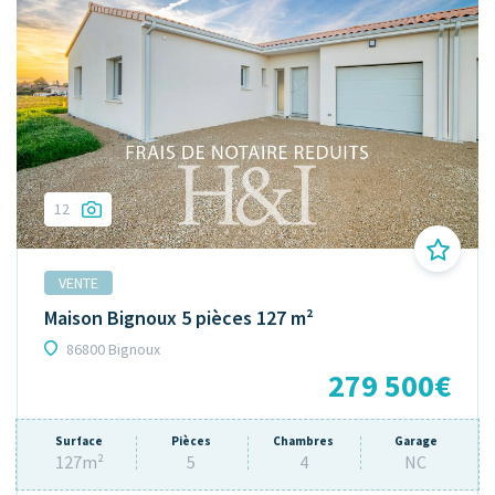
12
VENTE
Maison Bignoux 5 pièces 127 m²
86800 Bignoux
279 500€
Surface
Pièces
Chambres
Garage
127m²
5
4
NC