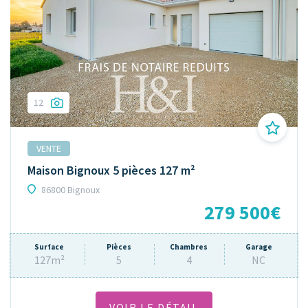
12
VENTE
Maison Bignoux 5 pièces 127 m²
86800 Bignoux
279 500€
Surface
Pièces
Chambres
Garage
127m²
5
4
NC
VOIR LE DÉTAIL