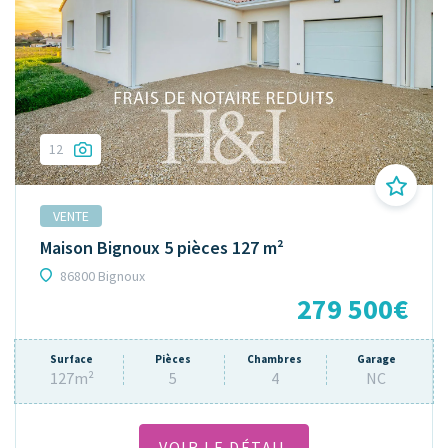
12
VENTE
Maison Bignoux 5 pièces 127 m²
86800 Bignoux
279 500€
Surface
Pièces
Chambres
Garage
127m²
5
4
NC
VOIR LE DÉTAIL