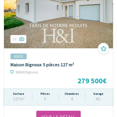
12
VENTE
Maison Bignoux 5 pièces 127 m²
86800 Bignoux
279 500€
Surface
Pièces
Chambres
Garage
127m²
5
4
NC
VOIR LE DÉTAIL