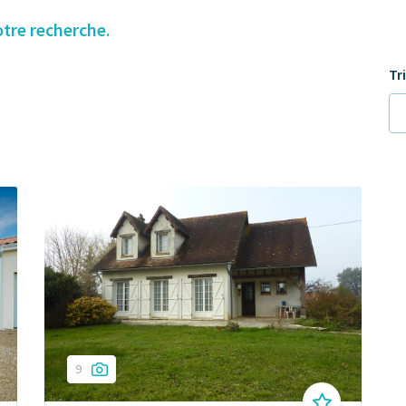
otre recherche.
Tr
9