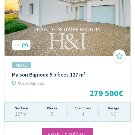
12
VENTE
Maison Bignoux 5 pièces 127 m²
86800 Bignoux
279 500€
Surface
Pièces
Chambres
Garage
127m²
5
4
NC
VOIR LE DÉTAIL