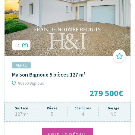
12
VENTE
Maison Bignoux 5 pièces 127 m²
86800 Bignoux
279 500€
Surface
Pièces
Chambres
Garage
127m²
5
4
NC
VOIR LE DÉTAIL