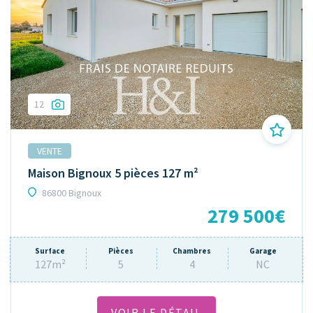
12
VENTE
Maison Bignoux 5 pièces 127 m²
86800 Bignoux
279 500€
Surface
Pièces
Chambres
Garage
127m²
5
4
NC
VOIR LE DÉTAIL