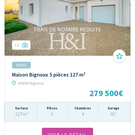
12
VENTE
Maison Bignoux 5 pièces 127 m²
86800 Bignoux
279 500€
Surface
Pièces
Chambres
Garage
127m²
5
4
NC
VOIR LE DÉTAIL