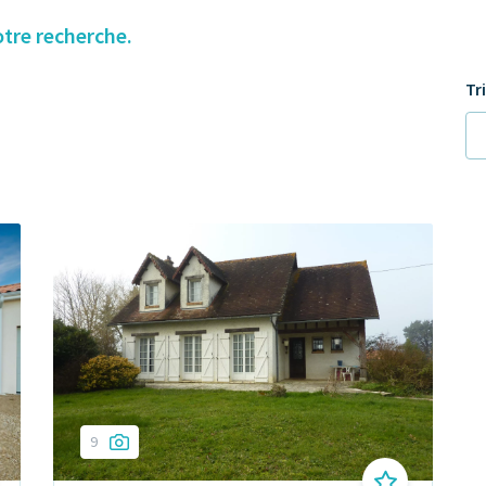
otre recherche.
Tr
9