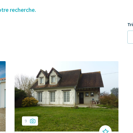
otre recherche.
Tr
9