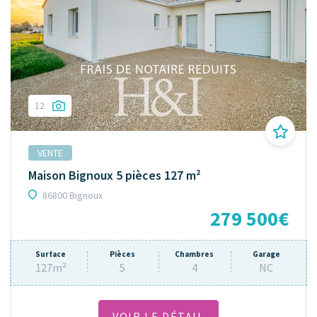
12
VENTE
Maison Bignoux 5 pièces 127 m²
86800 Bignoux
279 500€
Surface
Pièces
Chambres
Garage
127m²
5
4
NC
VOIR LE DÉTAIL