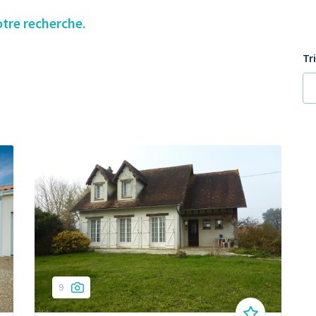
otre recherche.
Tr
9