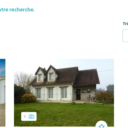
otre recherche.
Tr
9